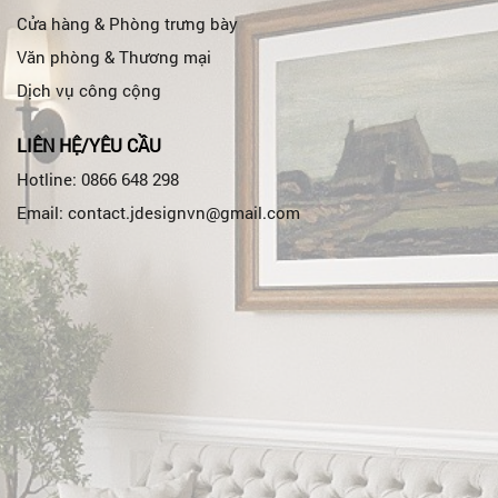
Cửa hàng & Phòng trưng bày
Văn phòng & Thương mại
Dịch vụ công cộng
LIÊN HỆ/YÊU CẦU
Hotline: 0866 648 298
Email: contact.jdesignvn@gmail.com