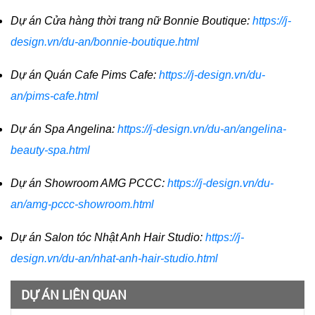
Dự án Cửa hàng thời trang nữ Bonnie Boutique:
https://j-
design.vn/du-an/bonnie-boutique.html
Dự án Quán Cafe Pims Cafe:
https://j-design.vn/du-
an/pims-cafe.html
Dự án Spa Angelina:
https://j-design.vn/du-an/angelina-
beauty-spa.html
Dự án Showroom AMG PCCC:
https://j-design.vn/du-
an/amg-pccc-showroom.html
Dự án Salon tóc Nhật Anh Hair Studio:
https://j-
design.vn/du-an/nhat-anh-hair-studio.html
DỰ ÁN LIÊN QUAN