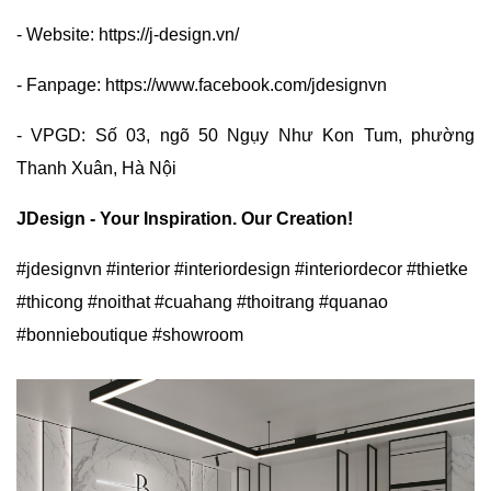
- Website: https://j-design.vn/
- Fanpage: https://www.facebook.com/jdesignvn
- VPGD: Số 03, ngõ 50 Ngụy Như Kon Tum, phường
Thanh Xuân, Hà Nội
JDesign - Your Inspiration. Our Creation!
#jdesignvn #interior #interiordesign #interiordecor #thietke
#thicong #noithat #cuahang #thoitrang #quanao
#bonnieboutique #showroom