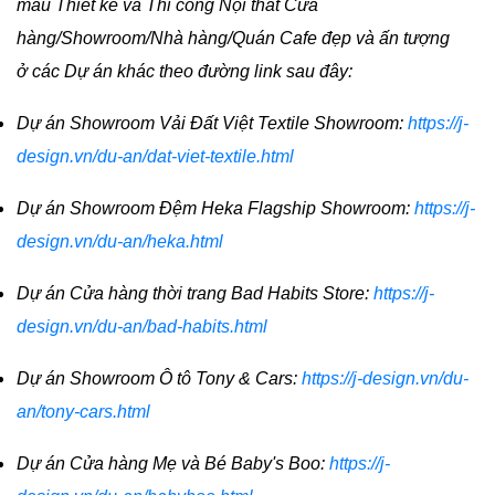
mẫu Thiết kế và Thi công Nội thất Cửa
hàng/Showroom/Nhà hàng/Quán Cafe đẹp và ấn tượng
ở các Dự án khác theo đường link sau đây:
Dự án Showroom Vải Đất Việt Textile Showroom:
https://j-
design.vn/du-an/dat-viet-textile.html
Dự án Showroom Đệm Heka Flagship Showroom:
https://j-
design.vn/du-an/heka.html
Dự án Cửa hàng thời trang Bad Habits Store:
https://j-
design.vn/du-an/bad-habits.html
Dự án Showroom Ô tô Tony & Cars:
https://j-design.vn/du-
an/tony-cars.html
Dự án Cửa hàng Mẹ và Bé Baby's Boo:
https://j-