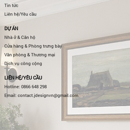
Tin tức
Liên hệ/Yêu cầu
DỰ ÁN
Nhà ở & Căn hộ
Cửa hàng & Phòng trưng bày
Văn phòng & Thương mại
Dịch vụ công cộng
LIÊN HỆ/YÊU CẦU
Hotline: 0866 648 298
Email: contact.jdesignvn@gmail.com