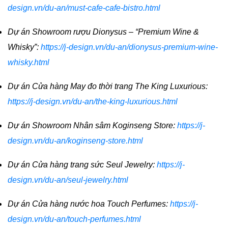
design.vn/du-an/must-cafe-cafe-bistro.html
Dự án Showroom rượu Dionysus – “Premium Wine &
Whisky”:
https://j-design.vn/du-an/dionysus-premium-wine-
whisky.html
Dự án Cửa hàng May đo thời trang The King Luxurious:
https://j-design.vn/du-an/the-king-luxurious.html
Dự án Showroom Nhân sâm Koginseng Store:
https://j-
design.vn/du-an/koginseng-store.html
Dự án Cửa hàng trang sức Seul Jewelry:
https://j-
design.vn/du-an/seul-jewelry.html
Dự án Cửa hàng nước hoa Touch Perfumes:
https://j-
design.vn/du-an/touch-perfumes.html