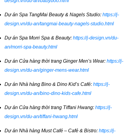
design.vn/du-an/babyboo.html
Dự án Spa TangMai Beauty & Nagels Studio:
https://j-
design.vn/du-an/tangmai-beauty-nagels-studio.html
Dự án Spa Morri Spa & Beauty:
https://j-design.vn/du-
an/morri-spa-beauty.html
Dự án Cửa hàng thời trang Ginger Men’s Wear:
https://j-
design.vn/du-an/ginger-mens-wear.html
Dự án Nhà hàng Bino & Dino Kid’s Café:
https://j-
design.vn/du-an/bino-dino-kids-cafe.html
Dự án Cửa hàng thời trang Tiffani Hwang:
https://j-
design.vn/du-an/tiffani-hwang.html
Dự án Nhà hàng Must Café – Café & Bistro:
https://j-