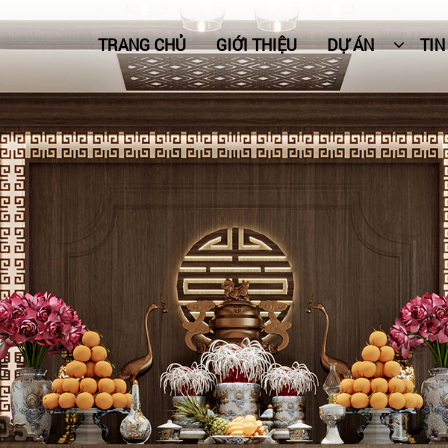
TRANG CHỦ
GIỚI THIỆU
DỰ ÁN
TIN