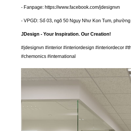
- Fanpage: https://www.facebook.com/jdesignvn
- VPGD: Số 03, ngõ 50 Ngụy Như Kon Tum, phường
JDesign - Your Inspiration. Our Creation!
#jdesignvn #interior #interiordesign #interiordecor #
#chemonics #international