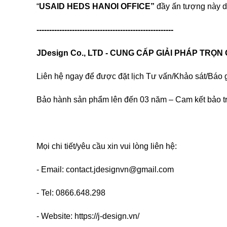
“
USAID HEDS HANOI OFFICE”
đầy ấn tượng này d
------------------------------------------------------
JDesign Co., LTD - CUNG CẤP GIẢI PHÁP TRỌN
Liên hệ ngay để được đặt lịch Tư vấn/Khảo sát/Báo g
Bảo hành sản phẩm lên đến 03 năm – Cam kết bảo tr
Mọi chi tiết/yêu cầu xin vui lòng liên hệ:
- Email: contact.jdesignvn@gmail.com
- Tel: 0866.648.298
- Website: https://j-design.vn/