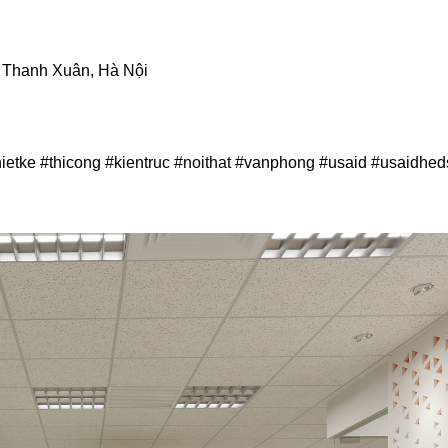
 Thanh Xuân, Hà Nội
thietke #thicong
#kientruc #noithat
#vanphong #usaid #usaidhed