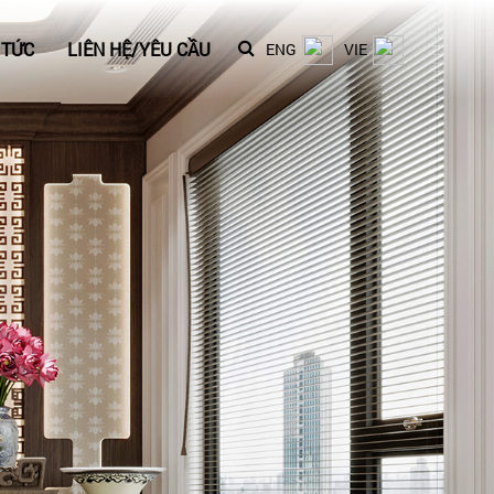
 TỨC
LIÊN HỆ/YÊU CẦU
ENG
VIE