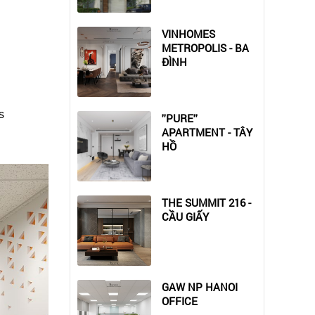
VINHOMES
METROPOLIS - BA
ĐÌNH
s
''PURE''
APARTMENT - TÂY
HỒ
THE SUMMIT 216 -
CẦU GIẤY
GAW NP HANOI
OFFICE