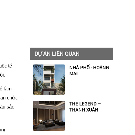
DỰ ÁN LIÊN QUAN
uốc tế
NHÀ PHỐ - HOÀNG
MAI
ội.
để làm
 ban chức
THE LEGEND –
màu sắc
THANH XUÂN
òng