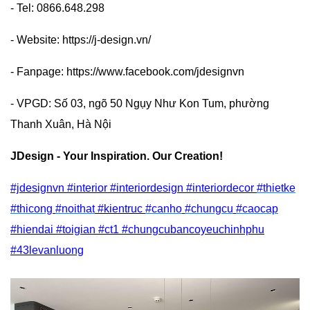
- Tel: 0866.648.298
- Website: https://j-design.vn/
- Fanpage: https://www.facebook.com/jdesignvn
- VPGD: Số 03, ngõ 50 Ngụy Như Kon Tum, phường
Thanh Xuân, Hà Nội
JDesign - Your Inspiration. Our Creation!
#jdesignvn #interior #interiordesign #interiordecor
#thietke
#thicong
#noithat
#kientruc
#canho
#chungcu
#caocap
#hiendai #toigian #ct1 #chungcubancoyeuchinhphu
#43levanluong