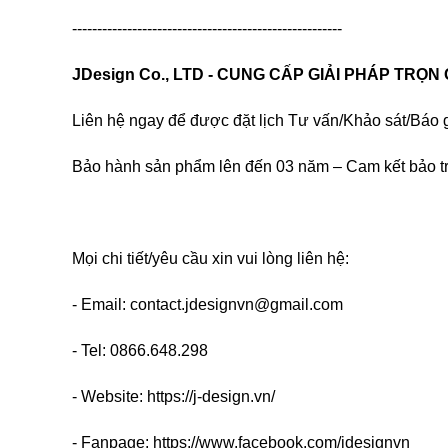
------------------------------------------------------
JDesign Co., LTD - CUNG CẤP GIẢI PHÁP TRỌN
Liên hệ ngay để được đặt lịch Tư vấn/Khảo sát/Báo g
Bảo hành sản phẩm lên đến 03 năm – Cam kết bảo tr
Mọi chi tiết/yêu cầu xin vui lòng liên hệ:
- Email: contact.jdesignvn@gmail.com
- Tel: 0866.648.298
- Website: https://j-design.vn/
- Fanpage: https://www.facebook.com/jdesignvn