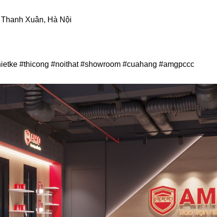
 Thanh Xuân, Hà Nội
 #thietke #thicong #noithat #showroom #cuahang #amgpccc