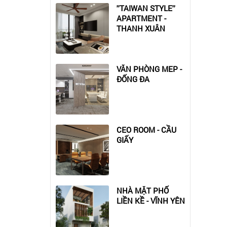
''TAIWAN STYLE''
APARTMENT -
THANH XUÂN
VĂN PHÒNG MEP -
ĐỐNG ĐA
CEO ROOM - CẦU
GIẤY
NHÀ MẶT PHỐ
LIỀN KỀ - VĨNH YÊN