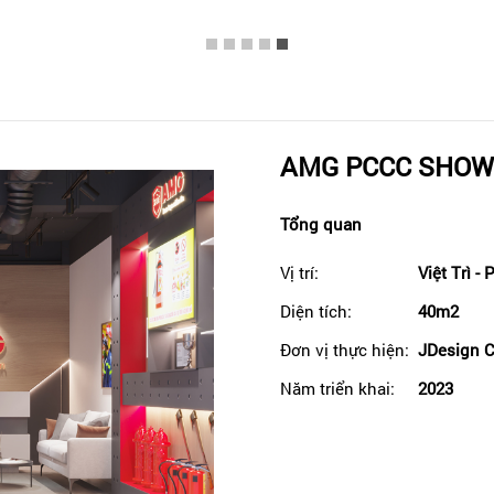
AMG PCCC SHO
Tổng quan
Vị trí:
Việt Trì -
Diện tích:
40m2
Đơn vị thực hiện:
JDesign C
Năm triển khai:
2023