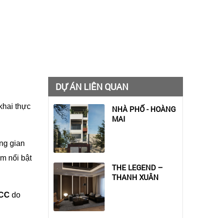
DỰ ÁN LIÊN QUAN
khai thực
NHÀ PHỐ - HOÀNG
MAI
ng gian
m nổi bật
THE LEGEND –
THANH XUÂN
CC
do