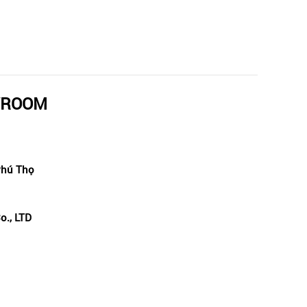
WROOM
 Phú Thọ
o., LTD