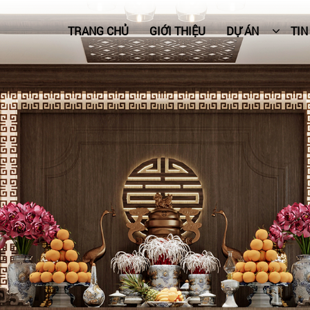
TRANG CHỦ
GIỚI THIỆU
DỰ ÁN
TIN