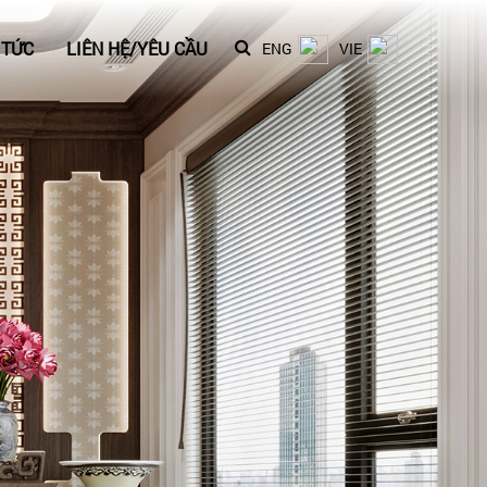
 TỨC
LIÊN HỆ/YÊU CẦU
ENG
VIE