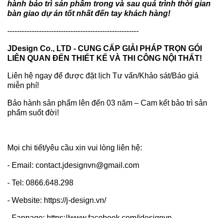
hành bảo trì sản phẩm trong và sau quá trình thời gian
bàn giao dự án tốt nhất đến tay khách hàng!
------------------------------------------------------
JDesign Co., LTD - CUNG CẤP GIẢI PHÁP TRỌN GÓI
LIÊN QUAN ĐẾN THIẾT KẾ VÀ THI CÔNG NỘI THẤT!
Liên hệ ngay để được đặt lịch Tư vấn/Khảo sát/Báo giá
miễn phí!
Bảo hành sản phẩm lên đến 03 năm – Cam kết bảo trì sản
phẩm suốt đời!
Mọi chi tiết/yêu cầu xin vui lòng liên hệ:
- Email: contact.jdesignvn@gmail.com
- Tel: 0866.648.298
- Website: https://j-design.vn/
- Fanpage: https://www.facebook.com/jdesignvn