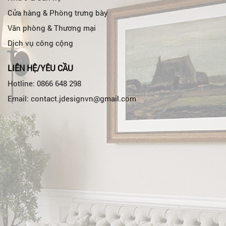
Cửa hàng & Phòng trưng bày
Văn phòng & Thương mại
Dịch vụ công cộng
LIÊN HỆ/YÊU CẦU
Hotline: 0866 648 298
Email: contact.jdesignvn@gmail.com