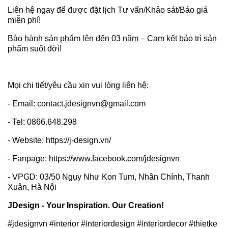
Liên hệ ngay để được đặt lịch Tư vấn/Khảo sát/Báo giá
miễn phí!
Bảo hành sản phẩm lên đến 03 năm – Cam kết bảo trì sản
phẩm suốt đời!
Mọi chi tiết/yêu cầu xin vui lòng liên hệ:
- Email: contact.jdesignvn@gmail.com
- Tel: 0866.648.298
- Website: https://j-design.vn/
- Fanpage: https://www.facebook.com/jdesignvn
- VPGD: 03/50 Ngụy Như Kon Tum, Nhân Chính, Thanh
Xuân, Hà Nội
JDesign - Your Inspiration. Our Creation!
#jdesignvn #interior #interiordesign #interiordecor #thietke