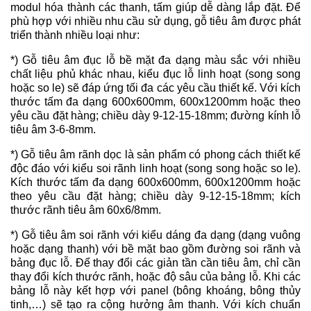
modul hóa thành các thanh, tấm giúp dễ dàng lắp đặt. Để
phù hợp với nhiều nhu cầu sử dụng, gỗ tiêu âm được phát
triển thành nhiều loại như:
*) Gỗ tiêu âm đục lỗ bề mặt đa dạng màu sắc với nhiều
chất liệu phủ khác nhau, kiểu đục lỗ linh hoạt (song song
hoặc so le) sẽ đáp ứng tối đa các yêu cầu thiết kế. Với kích
thước tấm đa dạng 600x600mm, 600x1200mm hoặc theo
yêu cầu đặt hàng; chiều dày 9-12-15-18mm; đường kính lỗ
tiêu âm 3-6-8mm.
*) Gỗ tiêu âm rãnh dọc là sản phẩm có phong cách thiết kế
độc đáo với kiểu soi rãnh linh hoạt (song song hoặc so le).
Kích thước tấm đa dạng 600x600mm, 600x1200mm hoặc
theo yêu cầu đặt hàng; chiều dày 9-12-15-18mm; kích
thước rãnh tiêu âm 60x6/8mm.
*) Gỗ tiêu âm soi rãnh với kiểu dáng đa dạng (dạng vuông
hoặc dạng thanh) với bề mặt bao gồm đường soi rãnh và
bảng đục lỗ. Để thay đổi các giản tần cần tiêu âm, chỉ cần
thay đổi kích thước rãnh, hoặc độ sâu của bảng lỗ. Khi các
bảng lỗ này kết hợp với panel (bông khoáng, bông thủy
tinh,…) sẽ tạo ra cộng hưởng âm thanh. Với kích chuẩn