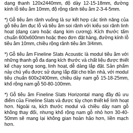
dạng thanh 120x2440mm, độ dày 12-15-18mm, đường
kính lỗ tiêu âm 10mm, độ rộng rãnh tiêu âm 2-3-4-5mm.
*) Gỗ tiêu âm rãnh vuông là sự kết hợp các tính năng của
gỗ tiêu âm đục lỗ và tiêu âm soi rãnh với kiểu soi rãnh linh
hoạt (dạng caro hoặc dạng kim cương). Kích thước tấm
chuẩn 600x600mm hoặc theo đơn đặt hàng, đường kính lỗ
tiêu âm 10mm, chiều rộng rãnh tiêu âm 3/4mm.
*) Gỗ tiêu âm Fineline Slats Acoustic là modul tiêu âm với
những thanh gỗ đa dạng kích thước và chất liệu được thiết
kế chạy song song, linh hoạt, dễ dàng lắp đặt. Sản phẩm
này chủ yếu được sử dụng lắp đặt cho trần nhà, với modul
tiêu chuẩn 600x2400mm, chiều dày nam gỗ 15-18-25mm,
khổ rộng nam gỗ 50-80-100mm.
*) Gỗ tiêu âm Fineline Slats Horizontal mang đầy đủ ưu
điểm của Fineline Slats và được tùy chọn thiết kế linh hoạt
hơn. Ngoài ra, kích thước modul và chiều dày nam gỗ
không thay đổi, nhưng khổ rộng nam gỗ nhỏ hơn 30-40-
50mm sẽ mang lại không gian hoàn hảo hơn, liền mạch
hơn.