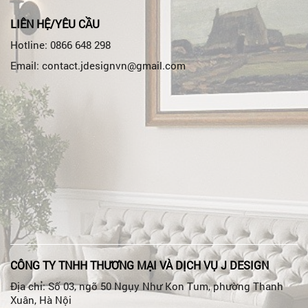
LIÊN HỆ/YÊU CẦU
Hotline: 0866 648 298
Email: contact.jdesignvn@gmail.com
CÔNG TY TNHH THƯƠNG MẠI VÀ DỊCH VỤ J DESIGN
Địa chỉ: Số 03, ngõ 50 Ngụy Như Kon Tum, phường Thanh
Xuân, Hà Nội