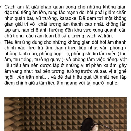
Cách âm là giải pháp quan trọng cho những không gian
đặc thù tiếng ồn lớn, rung lắc mạnh đòi hỏi phải giảm chấn
như quán bar, vũ trường, karaoke. Để đem tới một không
gian giải trí với chất lượng âm thanh cao nhất, không lẫn
tạp âm, hạn chế ảnh hưởng đến khu vực xung quanh cần
chú trọng cách âm toàn bộ sàn, tường, vách và trần.
​​Tiêu âm ứng dụng cho những không gian đòi hỏi âm thanh
chính xác, lưu trữ âm thanh trực tiếp như: văn phòng (
phòng lãnh đạo, phòng họp, ...), phòng studio làm việc ( thu
âm, thu tiếng, trường quay ), và phòng làm việc riêng. Vật
liệu tiêu âm nên được lắp ở những vị trí phản xạ âm, gây
âm vang như: hai bên tường, tường trước và sau vị trí ghế
ngồi, trên trần nhà,… và để đạt hiệu quả tốt nhất nên lắp
điểm chính giữa tấm tiêu âm ngang với tai người nghe.