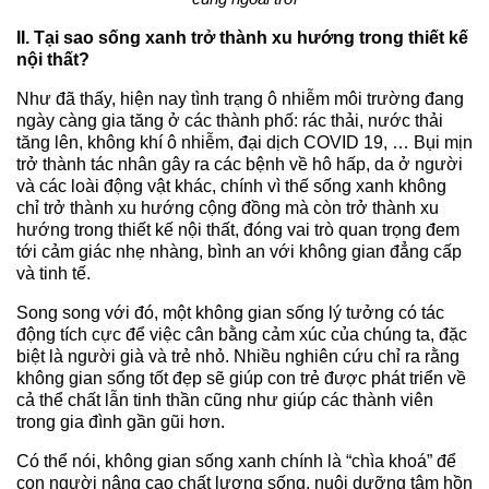
II. Tại sao sống xanh trở thành xu hướng trong thiết kế
nội thất?
Như đã thấy, hiện nay tình trạng ô nhiễm môi trường đang
ngày càng gia tăng ở các thành phố: rác thải, nước thải
tăng lên, không khí ô nhiễm, đại dịch COVID 19, …
Bụi mịn
trở thành tác nhân gây ra các bệnh về hô hấp, da ở người
và các loài động vật khác, chính vì thế sống xanh không
chỉ trở thành xu hướng cộng đồng mà còn trở thành xu
hướng trong thiết kế nội thất, đóng vai trò quan trọng đem
tới cảm giác nhẹ nhàng, bình an với không gian đẳng cấp
và tinh tế.
Song song với đó, một không gian sống lý tưởng có tác
động tích cực để việc cân bằng cảm xúc của chúng ta, đặc
biệt là người già và trẻ nhỏ. Nhiều nghiên cứu chỉ ra rằng
không gian sống tốt đẹp sẽ giúp con trẻ được phát triển về
cả thể chất lẫn tinh thần cũng như giúp các thành viên
trong gia đình gần gũi hơn.
Có thể nói, không gian sống xanh chính là “chìa khoá” để
con người nâng cao chất lượng sống, nuôi dưỡng tâm hồn