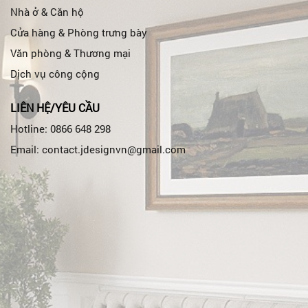
Nhà ở & Căn hộ
Cửa hàng & Phòng trưng bày
Văn phòng & Thương mại
Dịch vụ công cộng
LIÊN HỆ/YÊU CẦU
Hotline: 0866 648 298
Email: contact.jdesignvn@gmail.com