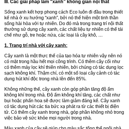
III. Các giải pháp làm “xanh” không gian nội thất
Sống xanh kết hợp phong cách Eco luôn đi đầu trong thiết
kế nhà ở xu hướng “xanh”, bởi nó thể hiện một tinh thần
sống hài hòa với tự nhiên. Do đó mà trong trang trí nội thất
thường sử dụng cây xanh, các chất liệu tự nhiên có thể tái
chế như gỗ, tre hoặc nứa, các loại lá cây khô, …
1. Trang trí nhà với cây xanh:
Cây xanh là một thực thể của tạo hóa tự nhiên vậy nên nó
có mặt trong hầu hết mọi công trình.
Có thêm cây cối như
có thêm máy lọc khí thiên nhiên, bởi chúng có tác dụng lọc
sạch không khí. Thậm chí, có một số loại cây cảnh có tác
dụng hút khí độc trong nhà lên đến 85%.
Không những thế, cây xanh còn góp phần tăng độ ẩm
không khí trong nhà. Độ ẩm không khí tăng, các chất như
bụi hoặc phấn hoa sẽ được làm giảm đáng kể. Cây xanh
có tác dụng hút các tia bức xạ phát ra từ các thiết bị điện
tử.
Có thêm cây xanh trong nhà, góp phần không nhỏ trong
việc bảo vệ sức khỏe mọi người trong nhà.
Màu xanh của cây sẽ giúp cho màu sắc tổng thể ngôi nhà,