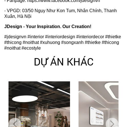
- Fanpage: https://www.facebook.com/jdesignvn
- VPGD: 03/50 Ngụy Như Kon Tum, Nhân Chính, Thanh
Xuân, Hà Nội
JDesign - Your Inspiration. Our Creation!
#jdesignvn #interior #interiordesign #interiordecor #thietke
#thicong #noithat
#xuhuong #songxanh #thietke #thicong
#noithat #ecostyle
DỰ ÁN KHÁC